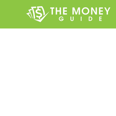
BESPAREN
Je hebt waarschijnl
abonnementen
4 June 2026
·
5 min leestijd