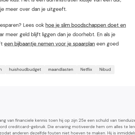
je meer over dan je uitgeeft.
 besparen? Lees ook
hoe je slim boodschappen doet en
 meer geld blijft liggen dan je doorhebt. En als je
ft
een bijbaantje nemen voor je spaarplan
een goed
n
huishoudbudget
maandlasten
Netflix
Nibud
ang van financiele kennis toen hij op zijn 25e een schuld van tiendui
 creditcard-gebruik. Die ervaring motiveerde hem om alles te ler
zodat anderen dezelfde fouten niet hoeven te maken. Hij is inmiddel