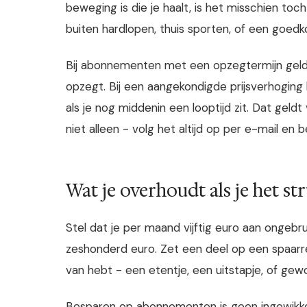
beweging is die je haalt, is het misschien to
buiten hardlopen, thuis sporten, of een goed
Bij abonnementen met een opzegtermijn geld
opzegt. Bij een aangekondigde prijsverhoging 
als je nog middenin een looptijd zit. Dat gel
niet alleen - volg het altijd op per e-mail en 
Wat je overhoudt als je het st
Stel dat je per maand vijftig euro aan ongeb
zeshonderd euro. Zet een deel op een spaarrek
van hebt - een etentje, een uitstapje, of ge
Besparen op abonnementen is geen ingewikkelde