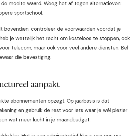
ch de moeite waard. Weeg het af tegen alternatieven:
kopere sportschool.
t bovendien: controleer de voorwaarden voordat je
heb je wettelijk het recht om kosteloos te stoppen, ook
dt voor telecom, maar ook voor veel andere diensten. Bel
bewaar die bevestiging.
ructureel aanpakt
ruikte abonnementen opzegt. Op jaarbasis is dat
ening en gebruik de rest voor iets waar je wél plezier
woon wat meer lucht in je maandbudget.
 klus. Het is een administratief klusje van een uur,