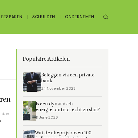
BESPAREN
SCHULDEN
ONDERNEMEN
Populaire Artikelen
Beleggen via een private
bank
24 November 2023
eren
Is een dynamisch
energiecontract écht zo slim?
r dan
11 June 2026
.
Wat de olieprijs boven 100