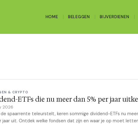
HOME
BELEGGEN
BIJVERDIENEN
GEN & CRYPTO
dend-ETFs die nu meer dan 5% per jaar uitk
y 2026
l de spaarrente teleurstelt, keren sommige dividend-ETFs nu mee
 jaar uit. Ontdek welke fondsen dat zijn en waar je op moet letten