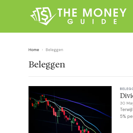
Home
›
Beleggen
Beleggen
BELEG
Divi
30 Ma
Terwij
5% per