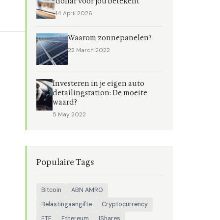
dollar voor jou betekent
14 April 2026
Waarom zonnepanelen?
22 March 2022
Investeren in je eigen auto
detailingstation: De moeite
waard?
5 May 2022
Populaire Tags
Bitcoin
ABN AMRO
Belastingaangifte
Cryptocurrency
ETF
Ethereum
IShares